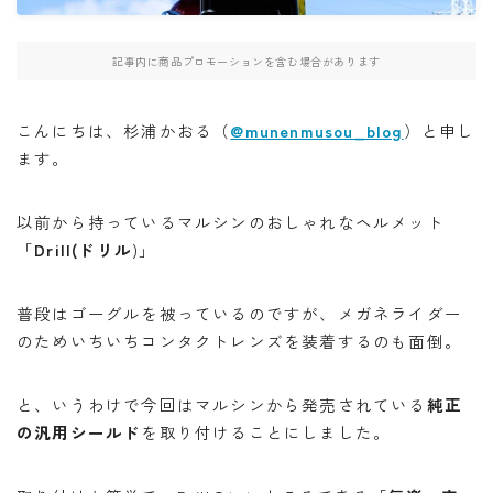
・W800
記事内に商品プロモーションを含む場合があります
・北海道ツーリング
こんにちは、杉浦かおる（
@munenmusou_blog
）と申し
ます。
検索
以前から持っているマルシンのおしゃれなヘルメット
「
Drill(ドリル
)」
BB662
DR650SE
MT０７
PCX
RAMMOUNT
TRX850
インカム
普段はゴーグルを被っているのですが、メガネライダー
のためいちいちコンタクトレンズを装着するのも面倒。
インプレッション
カメラ
キャンプ
キャンプツーリング
コミネ
セダン
セロー
と、いうわけで今回はマルシンから発売されている
純正
セロー250
タンクバッグ
ダイソー
ツーセロ
の汎用シールド
を取り付けることにしました。
ツーリング
ドライバッグ
ハンドルカバー