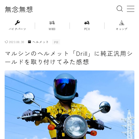
無念無想
MENU
バイクパーツ
W800
PCX
キャンプ
2023.08.30
ヘルメット
PR
・ホーム
マルシンのヘルメット「Drill」に純正汎用シ
ールドを取り付けてみた感想
・新着記事一覧
・人気記事ランキング
・杉浦かおるのバイク遍歴
・バイクアイテムレビュー
・PCX(JK05）