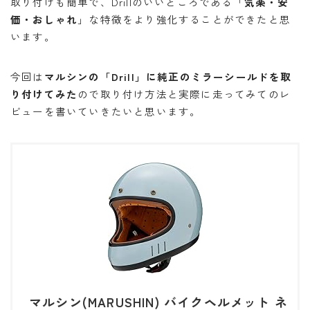
取り付けも簡単で、Drillのいいところである「
気楽・安
バイク
バイクサークル
バイク整備
価・おしゃれ
」な特徴をより強化することができたと思
バンドック
パワーエイジ
ビーンブーツ
います。
フォルツァ
ヘルメット
マークX
今回は
マルシンの「Drill」に純正のミラーシールドを取
メンテナンススタンド
ユーザー車検
リアキャリア
り付けてみた
ので取り付け方法と実際に走ってみてのレ
リアボックス
ロングツーリング
ワークマン
ビューを書いていきたいと思います。
北海道ツーリング
商品レビュー
夜走り ナイトツーリング
大学生
整備
楽天マガジン
知多半島
車中泊
高速道路
マルシン(MARUSHIN) バイクヘルメット ネ