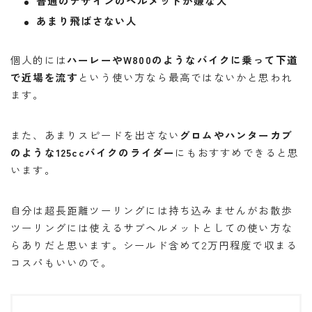
普通のデザインのヘルメットが嫌な人
あまり飛ばさない人
個人的には
ハーレーやW800のようなバイクに乗って下道
で近場を流す
という使い方なら最高ではないかと思われ
ます。
また、あまりスピードを出さない
グロムやハンターカブ
のような125ccバイクのライダー
にもおすすめできると思
います。
自分は超長距離ツーリングには持ち込みませんがお散歩
ツーリングには使えるサブヘルメットとしての使い方な
らありだと思います。シールド含めて2万円程度で収まる
コスパもいいので。