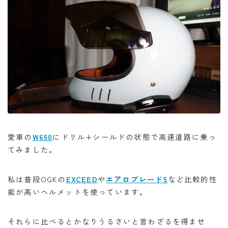
愛車の
W650
にドリル+シールドの状態で高速道路に乗っ
てみました。
私は普段OGKの
EXCEED
や
エアロブレード5
など比較的性
能が高いヘルメットを使っています。
それらに比べるとかなりうるさいと言わざるを得ませ