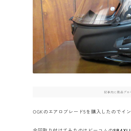
・PCX(JK05）
・W800
・北海道ツーリング
記事内に商品プロ
OGKのエアロブレード5を購入したのでイ
今回取り付けてみたのはビーコムの
SB4XL