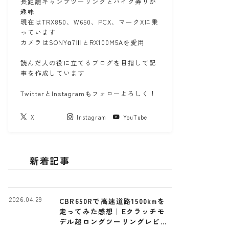
長距離キャンプツーリングとバイク弄りが
趣味
現在はTRX850、W650、PCX、マークXに乗
っています
カメラはSONYα7ⅢとRX100M5Aを愛用
読んだ人の役に立てるブログを目指して記
事を作成しています
TwitterとInstagramもフォローよろしく！
X
Instagram
YouTube
新着記事
2026.04.29
CBR650Rで高速道路1500kmを
走ってみた感想｜Eクラッチモ
デル超ロングツーリングレビュ