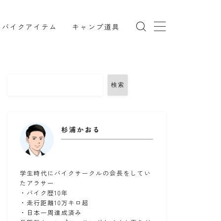
バイクアイテム
キャンプ道具
検索
TRX850
インカム
リング
コミネ
セダン
セロー
杉浦かおる
ツーリング
ドライバッグ
備
バンドック
パワーエイジ
メンテナンススタンド
ユーザー車検
学生時代にバイクサークルの会長をしてい
たアラサー
ークマン
北海道ツーリング
・バイク歴10年
・走行距離10万キロ超
備
楽天マガジン
知多半島
車中泊
・日本一周達成済み