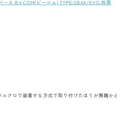
ース B+COM(ビーコム) TYPE:SB4X/EVO.共用
ベルクロで装着する方式で取り付けたほうが無難かと