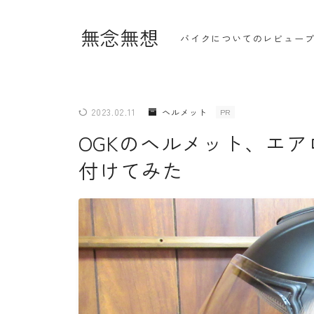
無念無想
バイクについてのレビュー
2023.02.11
ヘルメット
PR
OGKのヘルメット、エ
・ホーム
付けてみた
・新着記事一覧
・人気記事ランキング
・杉浦かおるのバイク遍歴
・バイクアイテムレビュー