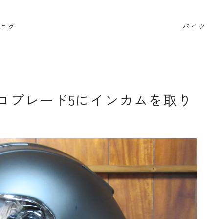
バイク
ブログ
検索
アロブレード5にインカムを取り
BB662
DR650SE
MT０７
PCX
RAMMOUNT
インプレッション
カメラ
キャンプ
キャンプツー
セロー250
タンクバッグ
ダイソー
ツーセロ
ハンドルカバー
バイク
バイクサークル
バイク整
ビーンブーツ
フォルツァ
ヘルメット
マークX
リアキャリア
リアボックス
ロングツーリング
ワ
商品レビュー
夜走り ナイトツーリング
大学生
整