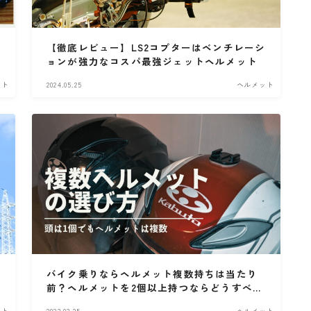
高速道路
【徹底レビュー】LS2コプターはベンチレーシ
ョンが強力なコスパ最強ジェットヘルメット
ット
2024.05.25
ヘルメット
バイク乗りならヘルメット複数持ちは当たり
前？ヘルメットを2個以上持つならどうすべき
か？
ット
2023.03.25
ヘルメット