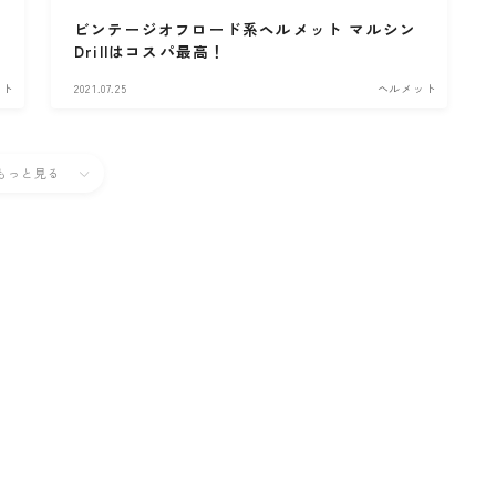
ビンテージオフロード系ヘルメット マルシン
Drillはコスパ最高！
ット
2021.07.25
ヘルメット
もっと見る