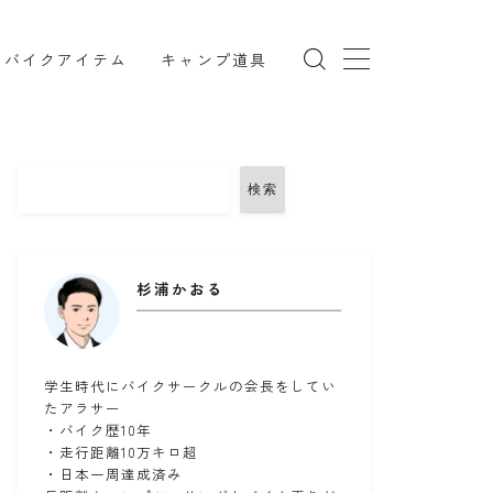
バイクアイテム
キャンプ道具
検索
TRX850
インカム
リング
コミネ
セダン
セロー
杉浦かおる
ツーリング
ドライバッグ
備
バンドック
パワーエイジ
メンテナンススタンド
ユーザー車検
学生時代にバイクサークルの会長をしてい
たアラサー
ークマン
北海道ツーリング
・バイク歴10年
・走行距離10万キロ超
備
楽天マガジン
知多半島
車中泊
・日本一周達成済み