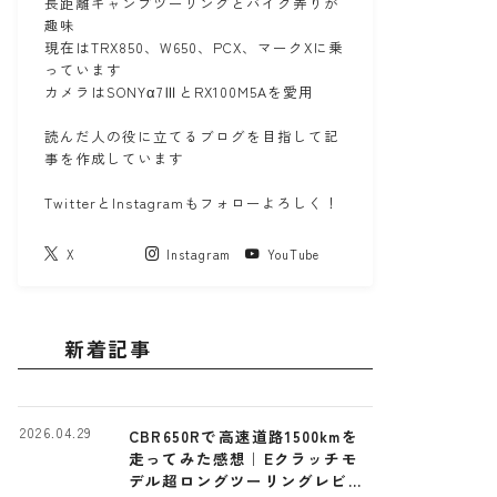
長距離キャンプツーリングとバイク弄りが
趣味
現在はTRX850、W650、PCX、マークXに乗
っています
カメラはSONYα7ⅢとRX100M5Aを愛用
読んだ人の役に立てるブログを目指して記
事を作成しています
TwitterとInstagramもフォローよろしく！
X
Instagram
YouTube
新着記事
2026.04.29
CBR650Rで高速道路1500kmを
走ってみた感想｜Eクラッチモ
デル超ロングツーリングレビュ