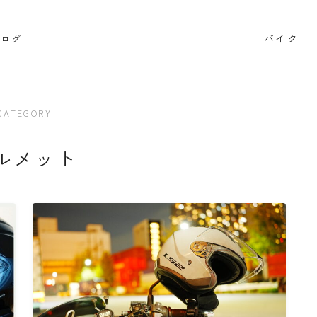
バイク
ブログ
検索
CATEGORY
BB662
DR650SE
MT０７
PCX
RAMMOUNT
ルメット
インプレッション
カメラ
キャンプ
キャンプツー
セロー250
タンクバッグ
ダイソー
ツーセロ
ハンドルカバー
バイク
バイクサークル
バイク整
ビーンブーツ
フォルツァ
ヘルメット
マークX
リアキャリア
リアボックス
ロングツーリング
ワ
商品レビュー
夜走り ナイトツーリング
大学生
整