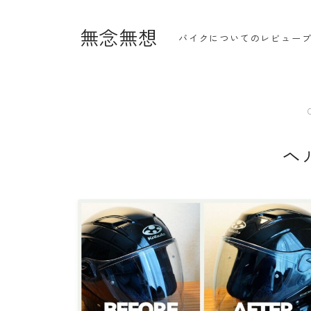
無念無想
バイクについてのレビュー
・ホーム
ヘ
・新着記事一覧
・人気記事ランキング
・杉浦かおるのバイク遍歴
・バイクアイテムレビュー