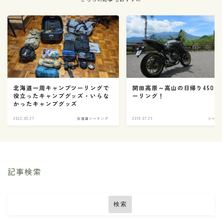
北海道一周キャンプツーリングで
開田高原～高山の日帰り450㌔
役立ったキャンプグッズ・いらな
ーリング！
かったキャンプグッズ
2022.05.27
北海道ツーリング
2018.07.26
ツーリ
記事検索
検索