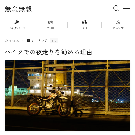
無念無想
MENU
バイクパーツ
W800
PCX
キャンプ
2023.06.18
ツーリング
PR
・ホーム
バイクでの夜走りを勧める理由
・新着記事一覧
・人気記事ランキング
・杉浦かおるのバイク遍歴
・バイクアイテムレビュー
・PCX(JK05）