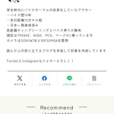
学生時代にバイクサークルの会長をしていたアラサー
・バイク歴10年
・走行距離10万キロ超
・日本一周達成済み
長距離キャンプツーリングとバイク弄りが趣味
現在はTRX850、W650、PCX、マークXに乗っています
カメラはSONYα7ⅢとRX100M5Aを愛用
読んだ人の役に立てるブログを目指して記事を作成しています
TwitterとInstagramもフォローよろしく！
ポストする
シェアする
LINEで送る
URLをコピー
Recommend
こちらの記事もおすすめ