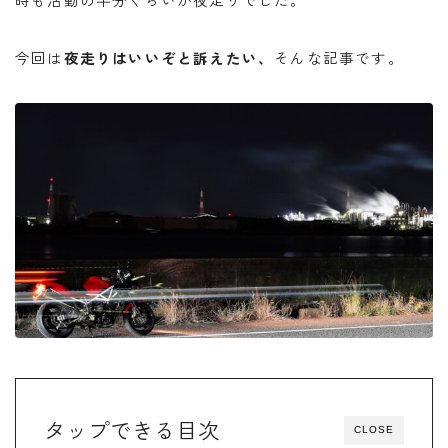
バイク
バイクサークル
バイク整備
バンドック
パワーエイジ
ビーンブーツ
今回は
夜走りはいいぞと訴えたい、
そんな記事です。
フォルツァ
ヘルメット
マークX
メンテナンススタンド
ユーザー車検
リアキャリア
リアボックス
ロングツーリング
ワークマン
北海道ツーリング
商品レビュー
夜走り ナイトツーリング
大学生
整備
楽天マガジン
知多半島
車中泊
高速道路
タップできる目次
CLOSE