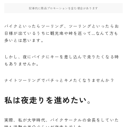
・W800
記事内に商品プロモーションを含む場合があります
・北海道ツーリング
バイクといったらツーリング、ツーリングといったらお
日様が出ているうちに観光地や峠を巡って…なんて方も
多いとは思います。
検索
しかし、夜にバイクにキーを差し込んで走りたくなる時
もありませんか。
BB662
DR650SE
MT０７
PCX
RAMMOUNT
TRX850
インカム
ナイトツーリングでバチっとキメたくなりませんか？
インプレッション
カメラ
キャンプ
私は夜走りを進めたい
。
キャンプツーリング
コミネ
セダン
セロー
セロー250
タンクバッグ
ダイソー
ツーセロ
ツーリング
ドライバッグ
ハンドルカバー
実際、私が大学時代、バイクサークルの会長をしていた
時も活動の半分ぐらいが夜走りでした。