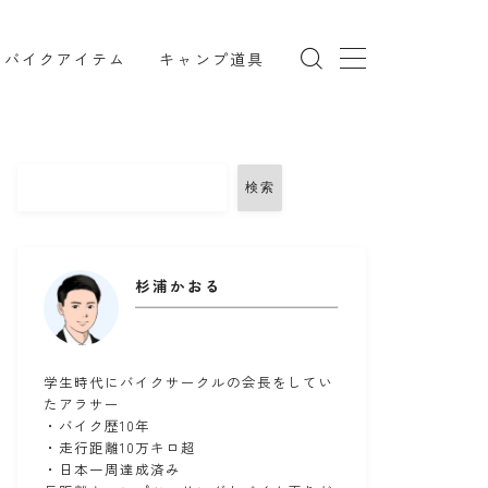
バイクアイテム
キャンプ道具
検索
TRX850
インカム
リング
コミネ
セダン
セロー
杉浦かおる
ツーリング
ドライバッグ
備
バンドック
パワーエイジ
メンテナンススタンド
ユーザー車検
学生時代にバイクサークルの会長をしてい
たアラサー
ークマン
北海道ツーリング
・バイク歴10年
・走行距離10万キロ超
備
楽天マガジン
知多半島
車中泊
・日本一周達成済み