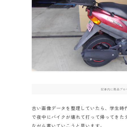
・PCX(JK05）
・W800
・北海道ツーリング
記事内に商品プロ
古い画像データを整理していたら、学生時代
で夜中にバイクが壊れて打って帰ってきた
ながら書いていこうと思います。