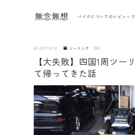
無念無想
バイクについてのレビュー
2021.07.31
ツーリング
PR
【大失敗】四国1周ツー
・ホーム
て帰ってきた話
・新着記事一覧
・人気記事ランキング
・杉浦かおるのバイク遍歴
・バイクアイテムレビュー