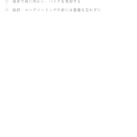
徒歩で街に向かい、バイクを売却する
総評：ロングツーリングの前には整備を忘れずに