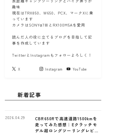
長距離キャンプツーリングとバイク弄りが
趣味
現在はTRX850、W650、PCX、マークXに乗
っています
カメラはSONYα7ⅢとRX100M5Aを愛用
読んだ人の役に立てるブログを目指して記
事を作成しています
TwitterとInstagramもフォローよろしく！
X
Instagram
YouTube
新着記事
2026.04.29
CBR650Rで高速道路1500kmを
走ってみた感想｜Eクラッチモ
デル超ロングツーリングレビュ