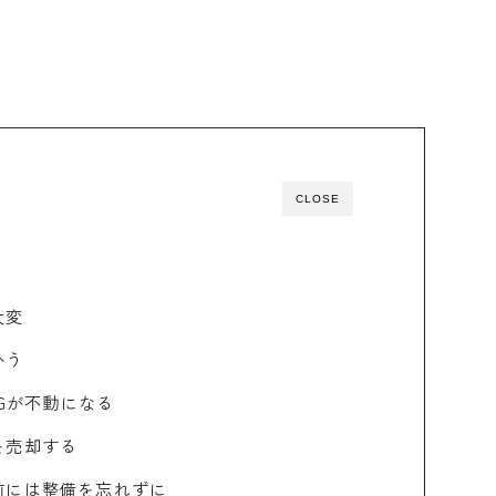
CLOSE
大変
かう
5Gが不動になる
を売却する
前には整備を忘れずに