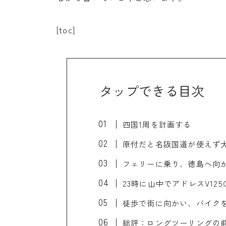
[toc]
タップできる目次
四国1周を計画する
原付だと名阪国道が使えず
フェリーに乗り、徳島へ向
23時に山中でアドレスV12
徒歩で街に向かい、バイク
総評：ロングツーリングの