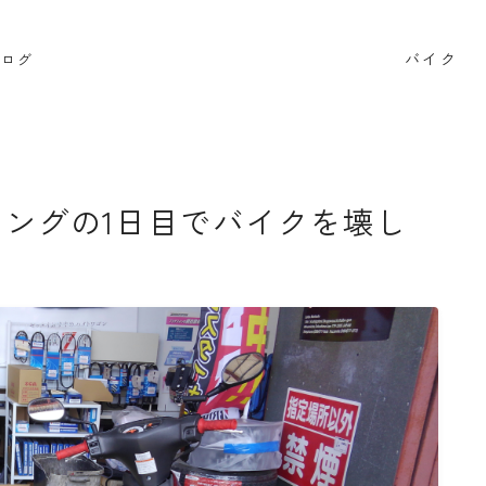
バイク
ブログ
検索
リングの1日目でバイクを壊し
BB662
DR650SE
MT０７
PCX
RAMMOUNT
インプレッション
カメラ
キャンプ
キャンプツー
セロー250
タンクバッグ
ダイソー
ツーセロ
ハンドルカバー
バイク
バイクサークル
バイク整
ビーンブーツ
フォルツァ
ヘルメット
マークX
リアキャリア
リアボックス
ロングツーリング
ワ
商品レビュー
夜走り ナイトツーリング
大学生
整