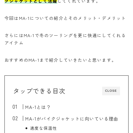
クジャケットとして活躍
してくれています。
バイク
バイクサークル
バイク整備
バンドック
パワーエイジ
ビーンブーツ
今回はMA-1についての紹介とそのメリット・デメリット
フォルツァ
ヘルメット
マークX
メンテナンススタンド
ユーザー車検
リアキャリア
さらにはMA-1で冬のツーリングを更に快適にしてくれる
アイテム
リアボックス
ロングツーリング
ワークマン
北海道ツーリング
商品レビュー
おすすめのMA-1まで紹介していきたいと思います。
夜走り ナイトツーリング
大学生
整備
楽天マガジン
知多半島
車中泊
高速道路
タップできる目次
CLOSE
MA-1とは？
MA-1がバイクジャケットに向いている理由
適度な保温性