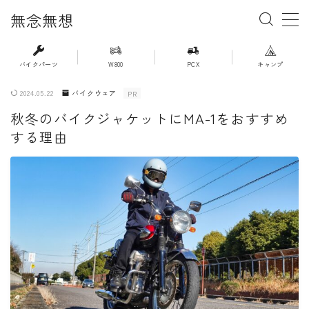
無念無想
MENU
バイクパーツ
W800
PCX
キャンプ
2024.05.22
バイクウェア
PR
・ホーム
秋冬のバイクジャケットにMA-1をおすすめ
する理由
・新着記事一覧
・人気記事ランキング
・杉浦かおるのバイク遍歴
・バイクアイテムレビュー
・PCX(JK05）