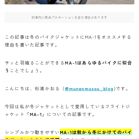
・W800
記事内に商品プロモーションを含む場合があります
・北海道ツーリング
この記事は冬のバイクジャケットにMA-1をオススメする
理由を書いた記事です。
検索
サッと羽織ることができる
MA-1はあらゆるバイクに似合
う
ことでしょう。
BB662
DR650SE
MT０７
PCX
RAMMOUNT
TRX850
インカム
こんにちは、杉浦かおる（
@munenmusou_blog
)です。
インプレッション
カメラ
キャンプ
今回は私が冬ジャケットとして愛用しているフライトジ
キャンプツーリング
コミネ
セダン
セロー
ャケット
「MA-1」
についての記事です。
セロー250
タンクバッグ
ダイソー
ツーセロ
ツーリング
ドライバッグ
ハンドルカバー
シンプルかつ動きやすい
MA-1は秋から冬にかけてのバイ