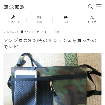
無念無想
MENU
バイクパーツ
W800
PCX
キャンプ
2018.02.22
バイクアイテムレビュー
PR
・ホーム
アンブロの2000円のサコッシュを買ったの
でレビュー
・新着記事一覧
・人気記事ランキング
・杉浦かおるのバイク遍歴
・バイクアイテムレビュー
・PCX(JK05）