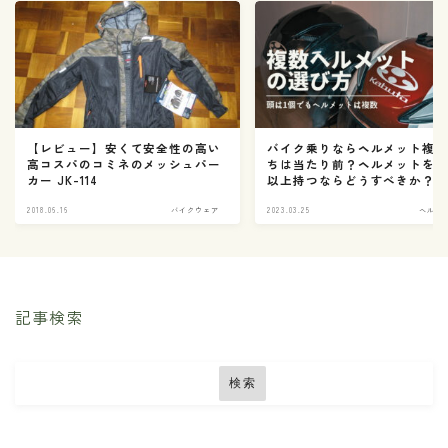
【レビュー】安くて安全性の高い
バイク乗りならヘルメット複
高コスパのコミネのメッシュパー
ちは当たり前？ヘルメットを2
カー JK-114
以上持つならどうすべきか？
2018.06.16
バイクウェア
2023.03.25
ヘルメ
記事検索
検索