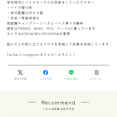
学生時代にバイクサークルの会長をしていたアラサー
・バイク歴10年
・走行距離10万キロ超
・日本一周達成済み
長距離キャンプツーリングとバイク弄りが趣味
現在はTRX850、W650、PCX、マークXに乗っています
カメラはSONYα7ⅢとRX100M5Aを愛用
読んだ人の役に立てるブログを目指して記事を作成しています
TwitterとInstagramもフォローよろしく！
ポストする
シェアする
LINEで送る
URLをコピー
Recommend
こちらの記事もおすすめ