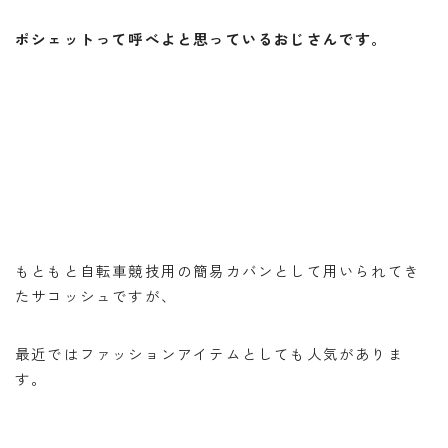
バイク
バイクサークル
バイク整備
ポシェットって呼べよと思っているおじさんです。
バンドック
パワーエイジ
ビーンブーツ
フォルツァ
ヘルメット
マークX
メンテナンススタンド
ユーザー車検
リアキャリア
リアボックス
ロングツーリング
ワークマン
北海道ツーリング
商品レビュー
夜走り ナイトツーリング
大学生
整備
楽天マガジン
知多半島
車中泊
高速道路
もともと自転車競技用の簡易カバンとして用いられてき
たサコッシュですが、
最近ではファッションアイテムとしても人気がありま
す。