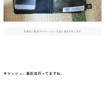
・W800
・北海道ツーリング
記事内に商品プロモーションを含む場合があります
検索
BB662
DR650SE
MT０７
PCX
RAMMOUNT
TRX850
インカム
インプレッション
カメラ
キャンプ
サコッシュ、最近流行ってますね。
キャンプツーリング
コミネ
セダン
セロー
セロー250
タンクバッグ
ダイソー
ツーセロ
ツーリング
ドライバッグ
ハンドルカバー