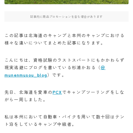
・W800
記事内に商品プロモーションを含む場合があります
・北海道ツーリング
この記事は北海道のキャンプと本州のキャンプにおける
様々な違いについてまとめた記事になります。
検索
こんにちは、資格試験のラストスパートにもかかわらず
現実逃避にブログを書いている杉浦かおる（
＠
BB662
DR650SE
MT０７
PCX
munenmusou_blog
）です。
RAMMOUNT
TRX850
インカム
先日、北海道を愛車の
PCX
でキャンプツーリングをしな
インプレッション
カメラ
キャンプ
がら一周しました。
キャンプツーリング
コミネ
セダン
セロー
セロー250
タンクバッグ
ダイソー
ツーセロ
私は本州において自動車・バイクを用いて数十回はテン
ト泊をしているキャンプ中級者。
ツーリング
ドライバッグ
ハンドルカバー