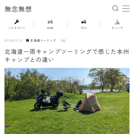
無念無想
MENU
バイクパーツ
W800
PCX
キャンプ
2022.07.26
北海道ツーリング
PR
・ホーム
北海道一周キャンプツーリングで感じた本州
キャンプとの違い
・新着記事一覧
・人気記事ランキング
・杉浦かおるのバイク遍歴
・バイクアイテムレビュー
・PCX(JK05）