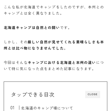
バイク
バイクサークル
バイク整備
こんな私が北海道でキャンプをしたのですが、本州との
バンドック
パワーエイジ
ビーンブーツ
キャンプとは全く異なりました。
フォルツァ
ヘルメット
マークX
北海道キャンプは自然との闘い
です。
メンテナンススタンド
ユーザー車検
リアキャリア
リアボックス
ロングツーリング
ワークマン
しかし、その
厳しい自然が見せてくれる素晴らしさも本
北海道ツーリング
商品レビュー
州とは比べ物になりませんでした
。
夜走り ナイトツーリング
大学生
整備
今回はそんな
キャンプにおける北海道と本州の違い
につ
楽天マガジン
知多半島
車中泊
高速道路
いて特に気になった点をまとめた記事になります。
タップできる目次
CLOSE
北海道のキャンプ場について