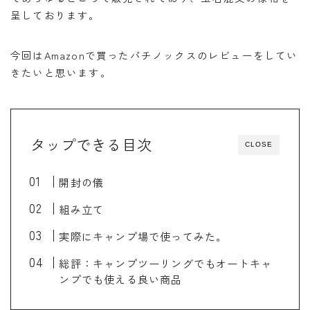
バイク
バイクサークル
バイク整備
呈しております。
バンドック
パワーエイジ
ビーンブーツ
フォルツァ
ヘルメット
マークX
今回はAmazonで買ったパチノックスのレビューをしてい
きたいと思います。
メンテナンススタンド
ユーザー車検
リアキャリア
リアボックス
ロングツーリング
ワークマン
北海道ツーリング
商品レビュー
タップできる目次
CLOSE
夜走り ナイトツーリング
大学生
整備
楽天マガジン
知多半島
車中泊
高速道路
開封の儀
組み立て
実際にキャンプ場で使ってみた。
総評：キャンプツーリングでもオートキャ
ンプでも使える良い商品