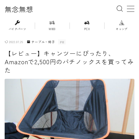
無念無想
MENU
バイクパーツ
W800
PCX
キャンプ
2022.07.26
テーブル・椅子
PR
・ホーム
【レビュー】キャンツーにぴったり、
Amazonで2,500円のパチノックスを買ってみ
・新着記事一覧
た
・人気記事ランキング
・杉浦かおるのバイク遍歴
・バイクアイテムレビュー
・PCX(JK05）