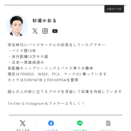
ABOUT ME
杉浦かおる
学生時代にバイクサークルの会長をしていたアラサー
・バイク歴10年
・走行距離10万キロ超
・日本一周達成済み
長距離キャンプツーリングとバイク弄りが趣味
現在はTRX850、W650、PCX、マークXに乗っています
カメラはSONYα7ⅢとRX100M5Aを愛用
読んだ人の役に立てるブログを目指して記事を作成しています
TwitterとInstagramもフォローよろしく！
ポストする
シェアする
LINEで送る
URLをコピー