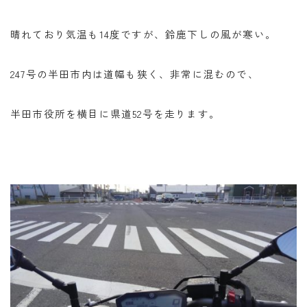
バイク
バイクサークル
バイク整備
バンドック
パワーエイジ
ビーンブーツ
晴れており気温も14度ですが、鈴鹿下しの風が寒い。
フォルツァ
ヘルメット
マークX
247号の半田市内は道幅も狭く、非常に混むので、
メンテナンススタンド
ユーザー車検
リアキャリア
リアボックス
ロングツーリング
ワークマン
半田市役所を横目に県道52号を走ります。
北海道ツーリング
商品レビュー
夜走り ナイトツーリング
大学生
整備
楽天マガジン
知多半島
車中泊
高速道路