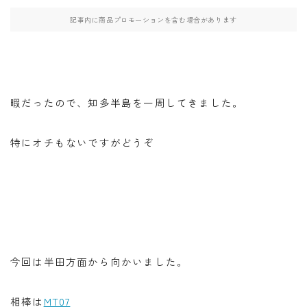
・W800
記事内に商品プロモーションを含む場合があります
・北海道ツーリング
暇だったので、知多半島を一周してきました。
検索
特にオチもないですがどうぞ
BB662
DR650SE
MT０７
PCX
RAMMOUNT
TRX850
インカム
インプレッション
カメラ
キャンプ
キャンプツーリング
コミネ
セダン
セロー
今回は半田方面から向かいました。
セロー250
タンクバッグ
ダイソー
ツーセロ
ツーリング
ドライバッグ
ハンドルカバー
相棒は
MT07