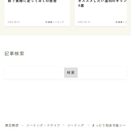
オススメしたい道内のキャン
能？実際に走ってみての感想
4選
2022.05.31
北海道ツーリング
2022.09.01
北海道ツーリ
記事検索
検索
Follow Me
無念無想
ツーリング・ドライブ
ツーリング
まったり知多半島ツーリ
＞
＞
＞