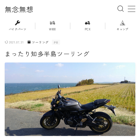
無念無想
MENU
バイクパーツ
W800
PCX
キャンプ
2021.07.31
ツーリング
PR
・ホーム
まったり知多半島ツーリング
・新着記事一覧
・人気記事ランキング
・杉浦かおるのバイク遍歴
・バイクアイテムレビュー
・PCX(JK05）