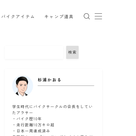
バイクアイテム
キャンプ道具
検索
TRX850
インカム
リング
コミネ
セダン
セロー
杉浦かおる
ツーリング
ドライバッグ
備
バンドック
パワーエイジ
メンテナンススタンド
ユーザー車検
学生時代にバイクサークルの会長をしてい
たアラサー
ークマン
北海道ツーリング
・バイク歴10年
・走行距離10万キロ超
備
楽天マガジン
知多半島
車中泊
・日本一周達成済み