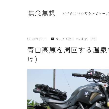
無念無想
バイクについてのレビュー
2021.07.31
ツーリング・ドライブ
PR
青山高原を周回する温泉
・ホーム
け）
・新着記事一覧
・人気記事ランキング
・杉浦かおるのバイク遍歴
・バイクアイテムレビュー