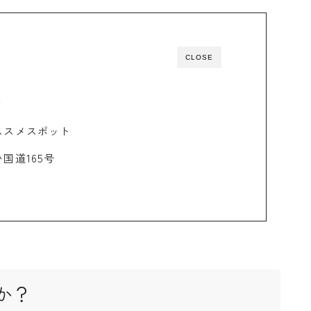
CLOSE
？
ススメスポット
国道165号
か？