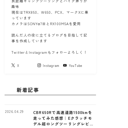
長距離キャンプツーリングとバイク弄りが
趣味
現在はTRX850、W650、PCX、マークXに乗
っています
カメラはSONYα7ⅢとRX100M5Aを愛用
読んだ人の役に立てるブログを目指して記
事を作成しています
TwitterとInstagramもフォローよろしく！
X
Instagram
YouTube
新着記事
2026.04.29
CBR650Rで高速道路1500kmを
走ってみた感想｜Eクラッチモ
デル超ロングツーリングレビュ