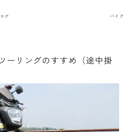
バイク
ブログ
検索
ツーリングのすすめ（途中掛
BB662
DR650SE
MT０７
PCX
RAMMOUNT
インプレッション
カメラ
キャンプ
キャンプツー
セロー250
タンクバッグ
ダイソー
ツーセロ
ハンドルカバー
バイク
バイクサークル
バイク整
ビーンブーツ
フォルツァ
ヘルメット
マークX
リアキャリア
リアボックス
ロングツーリング
ワ
商品レビュー
夜走り ナイトツーリング
大学生
整