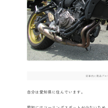
・PCX(JK05）
・W800
・北海道ツーリング
記事内に商品プロ
自分は愛知県に住んでいます。
愛知にはツーリングスポットが少ないため