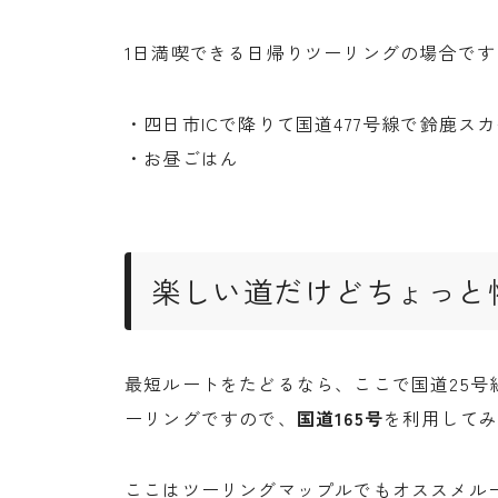
1日満喫できる日帰りツーリングの場合で
・四日市ICで降りて国道477号線で鈴鹿ス
・お昼ごはん
楽しい道だけどちょっと怖
最短ルートをたどるなら、ここで国道25
ーリングですので、
国道165号
を利用して
ここはツーリングマップルでもオススメル