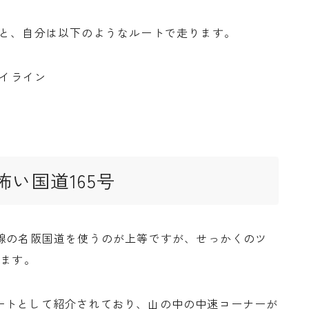
すと、自分は以下のようなルートで走ります。
カイライン
い国道165号
号線の名阪国道を使うのが上等ですが、せっかくのツ
みます。
ートとして紹介されており、山の中の中速コーナーが