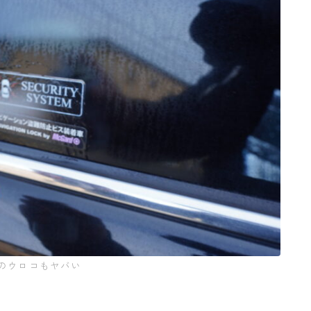
のウロコもヤバい
。