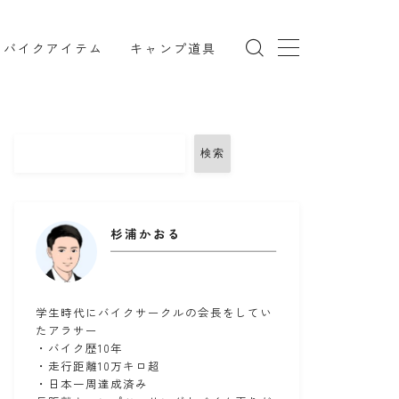
バイクアイテム
キャンプ道具
検索
TRX850
インカム
リング
コミネ
セダン
セロー
杉浦かおる
ツーリング
ドライバッグ
備
バンドック
パワーエイジ
メンテナンススタンド
ユーザー車検
学生時代にバイクサークルの会長をしてい
たアラサー
ークマン
北海道ツーリング
・バイク歴10年
・走行距離10万キロ超
備
楽天マガジン
知多半島
車中泊
・日本一周達成済み