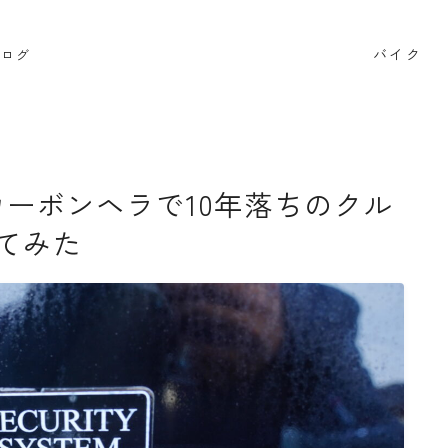
バイク
ブログ
検索
カーボンヘラで10年落ちのクル
BB662
DR650SE
MT０７
PCX
RAMMOUNT
てみた
インプレッション
カメラ
キャンプ
キャンプツー
セロー250
タンクバッグ
ダイソー
ツーセロ
ハンドルカバー
バイク
バイクサークル
バイク整
ビーンブーツ
フォルツァ
ヘルメット
マークX
リアキャリア
リアボックス
ロングツーリング
ワ
商品レビュー
夜走り ナイトツーリング
大学生
整