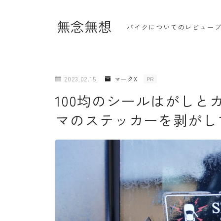
無念無想
バイクについてのレビュー
2023.02.15
マークX
PR
100均のシールはがしと
・ホーム
マのステッカーを剥がし
・新着記事一覧
・人気記事ランキング
・杉浦かおるのバイク遍歴
・バイクアイテムレビュー