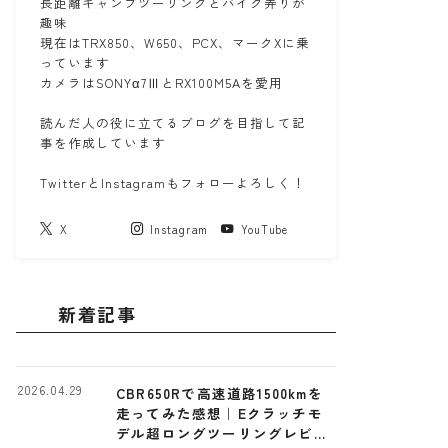
長距離キャンプツーリングとバイク弄りが
趣味
現在はTRX850、W650、PCX、マークXに乗
っています
カメラはSONYα7ⅢとRX100M5Aを愛用
読んだ人の役に立てるブログを目指して記
事を作成しています
TwitterとInstagramもフォローよろしく！
X
Instagram
YouTube
新着記事
2026.04.29
CBR650Rで高速道路1500kmを
走ってみた感想｜Eクラッチモ
デル超ロングツーリングレビュ