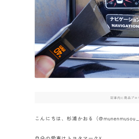
・PCX(JK05）
・W800
・北海道ツーリング
記事内に商品プロ
こんにちは、杉浦かおる（@munenmusou
自分の愛車はトヨタマークX。