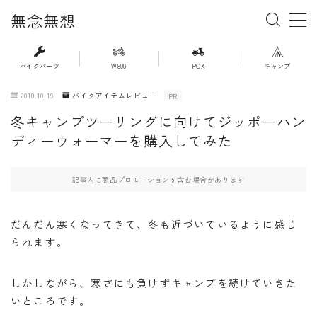
無念無想
MENU
バイクパーツ
W800
PCX
キャンプ
2018.10.19
バイクアイテムレビュー
PR
・ホーム
冬キャンプツーリングに向けてジッポーハン
ディーウォーマーを購入してみた
・新着記事一覧
・人気記事ランキング
記事内に商品プロモーションを含む場合があります
・杉浦かおるのバイク遍歴
だんだん寒くなってきて、冬も近づいているように感じ
られます。
・バイクアイテムレビュー
しかしながら、寒さにも負けずキャンプを続けていきた
・PCX(JK05）
いところです。