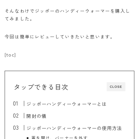
・W800
そんなわけでジッポーのハンディーウォーマーを購入し
てみました。
・北海道ツーリング
今回は簡単にレビューしていきたいと思います。
[toc]
検索
BB662
DR650SE
MT０７
PCX
タップできる目次
RAMMOUNT
TRX850
インカム
CLOSE
インプレッション
カメラ
キャンプ
ジッポーハンディーウォーマーとは
キャンプツーリング
コミネ
セダン
セロー
開封の儀
セロー250
タンクバッグ
ダイソー
ツーセロ
ジッポーハンディーウォーマーの使用方法
ツーリング
ドライバッグ
ハンドルカバー
蓋を開け、バーナーを外す