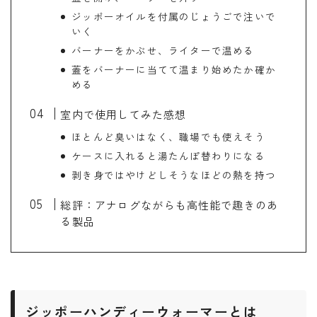
バイク
バイクサークル
バイク整備
ジッポーオイルを付属のじょうごで注いで
バンドック
パワーエイジ
ビーンブーツ
いく
バーナーをかぶせ、ライターで温める
フォルツァ
ヘルメット
マークX
蓋をバーナーに当てて温まり始めたか確か
メンテナンススタンド
ユーザー車検
リアキャリア
める
リアボックス
ロングツーリング
ワークマン
室内で使用してみた感想
北海道ツーリング
商品レビュー
ほとんど臭いはなく、職場でも使えそう
ケースに入れると湯たんぽ替わりになる
夜走り ナイトツーリング
大学生
整備
剥き身ではやけどしそうなほどの熱を持つ
楽天マガジン
知多半島
車中泊
高速道路
総評：アナログながらも高性能で趣きのあ
る製品
ジッポーハンディーウォーマーとは