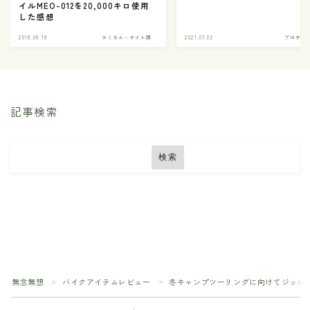
イルMEO-012を20,000キロ使用
した感想
2018.08.18
ケミカル・オイル類
2021.07.02
プロテク
記事検索
検索
Follow Me
無念無想
バイクアイテムレビュー
冬キャンプツーリングに向けてジッポ
＞
＞