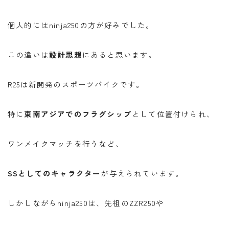
個人的にはninja250の方が好み
でした。
この違いは
設計思想
にあると思います。
R25は新開発のスポーツバイクです。
特に
東南アジアでのフラグシップ
として位置付けられ、
ワンメイクマッチを行うなど、
SSとしてのキャラクター
が与えられています。
しかしながらninja250は、先祖のZZR250や