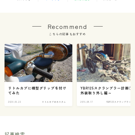
Recommend
こちらの記事もおすすめ
リトルカブに樽型グリップを付け
YBR125スクランブラー計画① 
てみた
外装取り外し編～
2020.09.22
リトルカブのカスタム
2019.08.17
YBR125スクランブラー化
記事検索