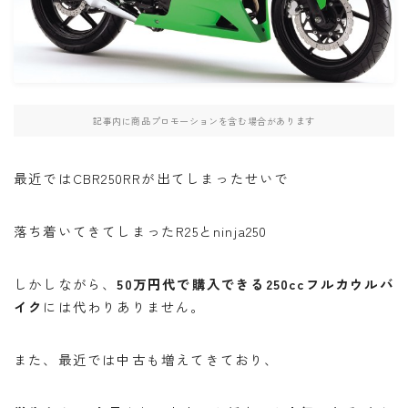
・W800
・北海道ツーリング
記事内に商品プロモーションを含む場合があります
検索
最近ではCBR250RRが出てしまったせいで
BB662
DR650SE
MT０７
PCX
落ち着いてきてしまったR25とninja250
RAMMOUNT
TRX850
インカム
インプレッション
カメラ
キャンプ
しかしながら、
50万円代で購入できる250ccフルカウルバ
イク
には代わりありません。
キャンプツーリング
コミネ
セダン
セロー
セロー250
タンクバッグ
ダイソー
ツーセロ
また、最近では中古も増えてきており、
ツーリング
ドライバッグ
ハンドルカバー