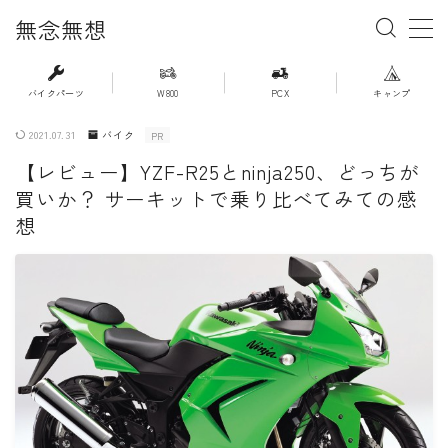
無念無想
MENU
バイクパーツ
W800
PCX
キャンプ
2021.07.31
バイク
PR
・ホーム
【レビュー】YZF-R25とninja250、どっちが
買いか？ サーキットで乗り比べてみての感
・新着記事一覧
想
・人気記事ランキング
・杉浦かおるのバイク遍歴
・バイクアイテムレビュー
・PCX(JK05）