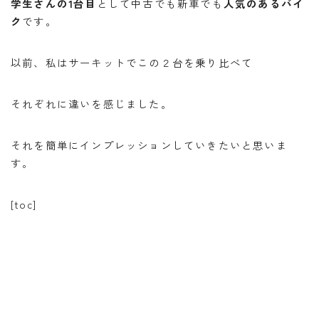
学生さんの1台目
として中古でも新車でも
人気のあるバイ
バイク
バイクサークル
バイク整備
ク
です。
バンドック
パワーエイジ
ビーンブーツ
フォルツァ
ヘルメット
マークX
以前、私はサーキットでこの２台を乗り比べて
メンテナンススタンド
ユーザー車検
リアキャリア
それぞれに違いを感じました。
リアボックス
ロングツーリング
ワークマン
北海道ツーリング
商品レビュー
それを簡単にインプレッションしていきたいと思いま
夜走り ナイトツーリング
大学生
整備
す。
楽天マガジン
知多半島
車中泊
高速道路
[toc]