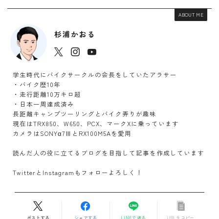
ABOUT ME
杉浦かおる
学生時代にバイクサークルの会長をしていたアラサー
・バイク歴10年
・走行距離10万キロ超
・日本一周達成済み
長距離キャンプツーリングとバイク弄りが趣味
現在はTRX850、W650、PCX、マークXに乗っています
カメラはSONYα7ⅢとRX100M5Aを愛用
読んだ人の役に立てるブログを目指して記事を作成しています
TwitterとInstagramもフォローよろしく！
ポストする
シェアする
LINEで送る
URLをコピー