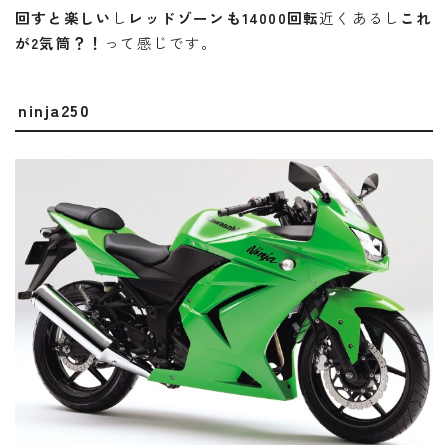
回すと楽しい
し
レッドゾーンも
14000回転
近くあるし
これ
が2気筒？！
って感じです。
ninja250