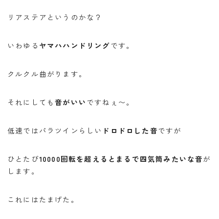
リアステアというのかな？
いわゆる
ヤマハハンドリング
です。
クルクル曲がります。
それにしても
音がいい
ですねぇ〜。
低速ではパラツインらしい
ドロドロした音
ですが
ひとたび
10000回転を超えるとまるで四気筒みたいな音
が
します。
これにはたまげた。