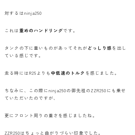
対するはninja250
これは
重めのハンドリング
です。
タンクの下に重いものがあってそれが
どっしり感
を出し
ている感じです。
走る時にはR25よりも
中低速のトルク
を感じました。
ちなみに、この際にninja250の御先祖のZZR250にも乗せ
ていただいたのですが、
更にフロント周りの重さを感じましたね。
ZZR250はちょっと曲がりづらい印象でした。