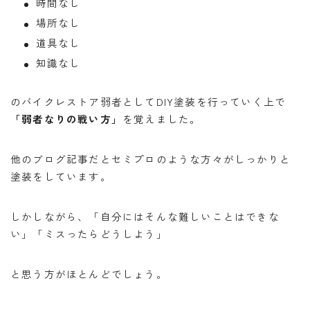
時間なし
バイク
バイクサークル
バイク整備
場所なし
バンドック
パワーエイジ
ビーンブーツ
道具なし
フォルツァ
ヘルメット
マークX
知識なし
メンテナンススタンド
ユーザー車検
リアキャリア
のバイクレストア弱者としてDIY塗装を行っていく上で
リアボックス
ロングツーリング
ワークマン
「弱者なりの戦い方」
を覚えました。
北海道ツーリング
商品レビュー
夜走り ナイトツーリング
大学生
整備
他のブログ記事だとセミプロのような方々がしっかりと
塗装をしています。
楽天マガジン
知多半島
車中泊
高速道路
しかしながら、「自分にはそんな難しいことはできな
い」「ミスったらどうしよう」
と思う方がほとんどでしょう。