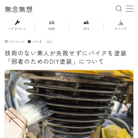
無念無想
MENU
バイクパーツ
W800
PCX
キャンプ
2023.04.02
バイク
PR
・ホーム
技術のない素人が失敗せずにバイクを塗装
「弱者のためのDIY塗装」について
・新着記事一覧
・人気記事ランキング
・杉浦かおるのバイク遍歴
・バイクアイテムレビュー
・PCX(JK05）