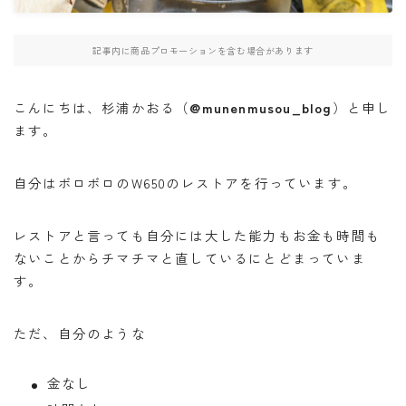
・W800
記事内に商品プロモーションを含む場合があります
・北海道ツーリング
こんにちは、杉浦かおる（
@munenmusou_blog
）と申し
ます。
検索
自分はボロボロのW650のレストアを行っています。
BB662
DR650SE
MT０７
PCX
レストアと言っても自分には大した能力もお金も時間も
RAMMOUNT
TRX850
インカム
ないことからチマチマと直しているにとどまっていま
す。
インプレッション
カメラ
キャンプ
キャンプツーリング
コミネ
セダン
セロー
ただ、自分のような
セロー250
タンクバッグ
ダイソー
ツーセロ
ツーリング
ドライバッグ
ハンドルカバー
金なし