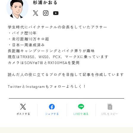
杉浦かおる
学生時代にバイクサークルの会長をしていたアラサー
・バイク歴10年
・走行距離10万キロ超
・日本一周達成済み
長距離キャンプツーリングとバイク弄りが趣味
現在はTRX850、W650、PCX、マークXに乗っています
カメラはSONYα7ⅢとRX100M5Aを愛用
読んだ人の役に立てるブログを目指して記事を作成しています
TwitterとInstagramもフォローよろしく！
ポストする
シェアする
LINEで送る
URLをコピー