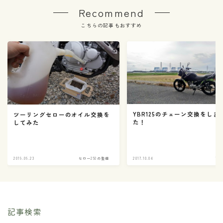
Recommend
こちらの記事もおすすめ
YBR125のチェーン交換をしま
ツーリングセローのオイル交換を
た！
してみた
2019.06.23
セロー250の整備
2017.10.04
YBR
記事検索