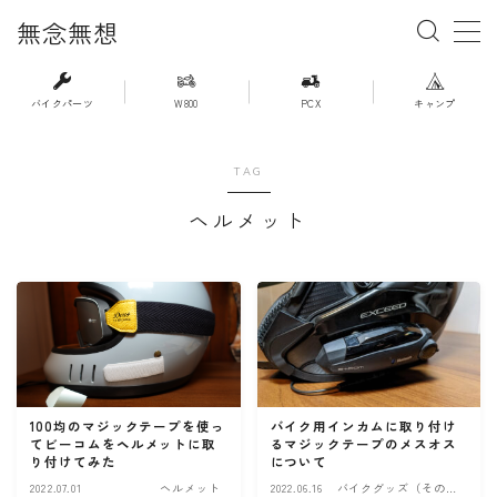
無念無想
MENU
バイクパーツ
W800
PCX
キャンプ
・ホーム
TAG
ヘルメット
・新着記事一覧
・人気記事ランキング
・杉浦かおるのバイク遍歴
・バイクアイテムレビュー
バイク用インカムに取り付け
100均のマジックテープを使っ
るマジックテープのメスオス
てビーコムをヘルメットに取
について
り付けてみた
・PCX(JK05）
2022.07.01
ヘルメット
2022.06.16
バイクグッズ（その