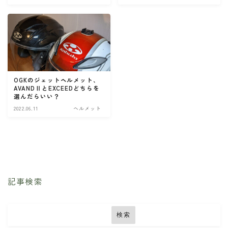
他）
・W800
・北海道ツーリング
OGKのジェットヘルメット、
AVANDⅡとEXCEEDどちらを
検索
選んだらいい？
2022.06.11
ヘルメット
BB662
DR650SE
MT０７
PCX
RAMMOUNT
TRX850
インカム
インプレッション
カメラ
キャンプ
キャンプツーリング
コミネ
セダン
セロー
記事検索
セロー250
タンクバッグ
ダイソー
ツーセロ
ツーリング
ドライバッグ
ハンドルカバー
検索