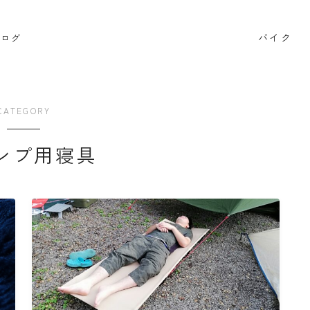
バイク
ブログ
検索
CATEGORY
BB662
DR650SE
MT０７
PCX
RAMMOUNT
ンプ用寝具
インプレッション
カメラ
キャンプ
キャンプツー
セロー250
タンクバッグ
ダイソー
ツーセロ
ハンドルカバー
バイク
バイクサークル
バイク整
ビーンブーツ
フォルツァ
ヘルメット
マークX
リアキャリア
リアボックス
ロングツーリング
ワ
商品レビュー
夜走り ナイトツーリング
大学生
整