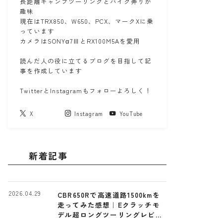
長距離キャンプツーリングとバイク弄りが
趣味
現在はTRX850、W650、PCX、マークXに乗
っています
カメラはSONYα7ⅢとRX100M5Aを愛用
読んだ人の役に立てるブログを目指して記
事を作成しています
TwitterとInstagramもフォローよろしく！
X
Instagram
YouTube
新着記事
2026.04.29
CBR650Rで高速道路1500kmを
走ってみた感想｜Eクラッチモ
デル超ロングツーリングレビュ