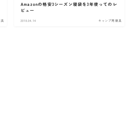
Amazonの格安3シーズン寝袋を3年使ってのレ
ビュー
寝具
2018.04.14
キャンプ用寝具