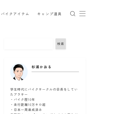
バイクアイテム
キャンプ道具
検索
TRX850
インカム
リング
コミネ
セダン
セロー
杉浦かおる
ツーリング
ドライバッグ
備
バンドック
パワーエイジ
メンテナンススタンド
ユーザー車検
学生時代にバイクサークルの会長をしてい
たアラサー
ークマン
北海道ツーリング
・バイク歴10年
・走行距離10万キロ超
備
楽天マガジン
知多半島
車中泊
・日本一周達成済み